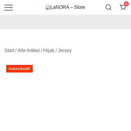
0
Hijab is LaNORA
LaNORA – Store
Start
/
Alle Artikel
/
Hijab
/
Jersey
Ausverkauft!