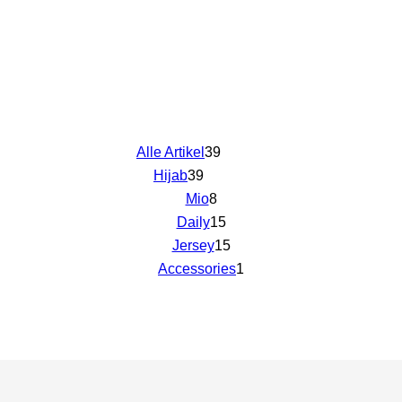
Alle Artikel
39
Hijab
39
Mio
8
Daily
15
Jersey
15
Accessories
1