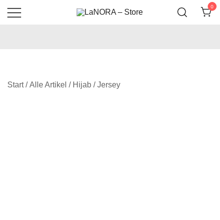
0
Hijab is LaNORA
LaNORA – Store
Start
/
Alle Artikel
/
Hijab
/
Jersey