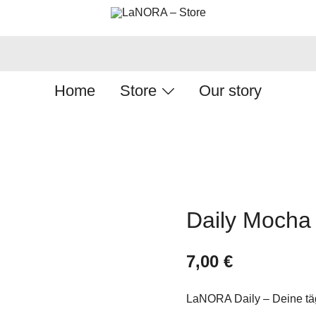
Hijab is LaNORA
LaNORA – Store
Home
Store
Our story
Daily Mocha
7,00
€
LaNORA Daily – Deine tä